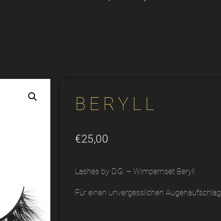
BERYLL
€
25,00
Lashes by D.G. – Wimpernset Beryll
Für einen unvergesslichen Augenaufschlag