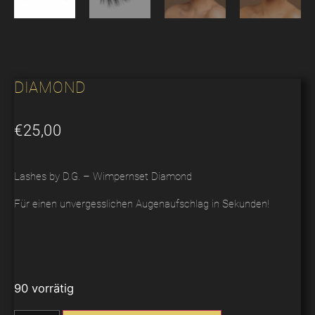
DIAMOND
€
25,00
Lashes by D.G. – Wimpernset Diamond
Für einen unvergesslichen Augenaufschlag in Sekunden!
90 vorrätig