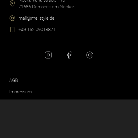
Neckarkanalstraße 113​
71686 Remseck am Neckar​
mail@melistyle.de​
+49 152 09018821​
AGB
Impressum
Datenschutz
© 2023 – Design & Hosting by
Jay IT Services